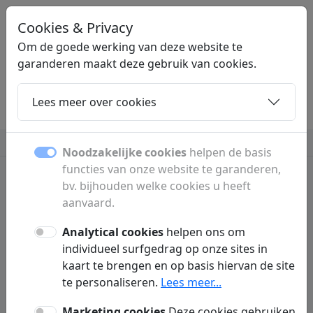
Cookies & Privacy
LINKZOEKEN
.BE
Om de goede werking van deze website te
garanderen maakt deze gebruik van cookies.
Lees meer over cookies
Home
Dochters
Artikelen
Contact
Verzekeringen
Noodzakelijke cookies
helpen de basis
functies van onze website te garanderen,
bv. bijhouden welke cookies u heeft
aanvaard.
Algemene voorwaarden
Analytical cookies
helpen ons om
1. Toepasselijkheid
individueel surfgedrag op onze sites in
kaart te brengen en op basis hiervan de site
Door uw bezoek aan Linkzoeken.be (hierna genoemd : Wij of deze
te personaliseren.
Lees meer...
website) stemt u stilzwijgend en onvoorwaardelijk in met de
toepasselijkheid van deze gebruiksvoorwaarden. Linkzoeken.be kan
deze gebruiksvoorwaarden steeds wijzigen en dit zonder voorafgaande
Marketing cookies
Deze cookies gebruiken