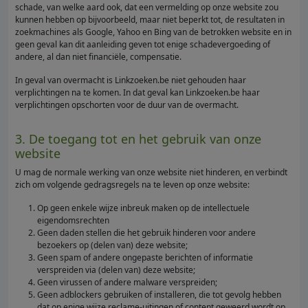
schade, van welke aard ook, dat een vermelding op onze website zou
kunnen hebben op bijvoorbeeld, maar niet beperkt tot, de resultaten in
zoekmachines als Google, Yahoo en Bing van de betrokken website en in
geen geval kan dit aanleiding geven tot enige schadevergoeding of
andere, al dan niet financiële, compensatie.
In geval van overmacht is Linkzoeken.be niet gehouden haar
verplichtingen na te komen. In dat geval kan Linkzoeken.be haar
verplichtingen opschorten voor de duur van de overmacht.
3. De toegang tot en het gebruik van onze
website
U mag de normale werking van onze website niet hinderen, en verbindt
zich om volgende gedragsregels na te leven op onze website:
Op geen enkele wijze inbreuk maken op de intellectuele
eigendomsrechten
Geen daden stellen die het gebruik hinderen voor andere
bezoekers op (delen van) deze website;
Geen spam of andere ongepaste berichten of informatie
verspreiden via (delen van) deze website;
Geen virussen of andere malware verspreiden;
Geen adblockers gebruiken of installeren, die tot gevolg hebben
dat op enige wijze reclame-uitingen of content geweerd wordt op