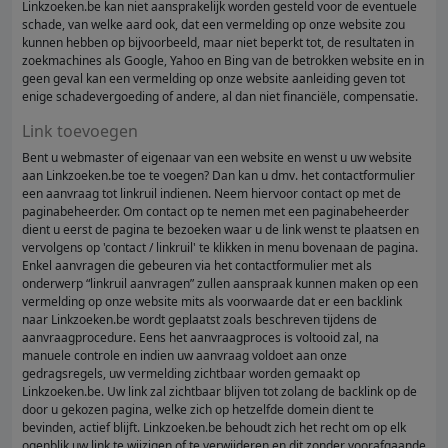
Linkzoeken.be kan niet aansprakelijk worden gesteld voor de eventuele
schade, van welke aard ook, dat een vermelding op onze website zou
kunnen hebben op bijvoorbeeld, maar niet beperkt tot, de resultaten in
zoekmachines als Google, Yahoo en Bing van de betrokken website en in
geen geval kan een vermelding op onze website aanleiding geven tot
enige schadevergoeding of andere, al dan niet financiële, compensatie.
Link toevoegen
Bent u webmaster of eigenaar van een website en wenst u uw website
aan Linkzoeken.be toe te voegen? Dan kan u dmv. het contactformulier
een aanvraag tot linkruil indienen. Neem hiervoor contact op met de
paginabeheerder. Om contact op te nemen met een paginabeheerder
dient u eerst de pagina te bezoeken waar u de link wenst te plaatsen en
vervolgens op 'contact / linkruil' te klikken in menu bovenaan de pagina.
Enkel aanvragen die gebeuren via het contactformulier met als
onderwerp “linkruil aanvragen” zullen aanspraak kunnen maken op een
vermelding op onze website mits als voorwaarde dat er een backlink
naar Linkzoeken.be wordt geplaatst zoals beschreven tijdens de
aanvraagprocedure. Eens het aanvraagproces is voltooid zal, na
manuele controle en indien uw aanvraag voldoet aan onze
gedragsregels, uw vermelding zichtbaar worden gemaakt op
Linkzoeken.be. Uw link zal zichtbaar blijven tot zolang de backlink op de
door u gekozen pagina, welke zich op hetzelfde domein dient te
bevinden, actief blijft. Linkzoeken.be behoudt zich het recht om op elk
ogenblik uw link te wijzigen of te verwijderen en dit zonder voorafgaande