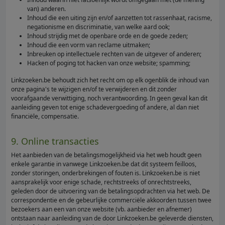
van) anderen.
Inhoud die een uiting zijn en/of aanzetten tot rassenhaat, racisme,
negationisme en discriminatie, van welke aard ook;
Inhoud strijdig met de openbare orde en de goede zeden;
Inhoud die een vorm van reclame uitmaken;
Inbreuken op intellectuele rechten van de uitgever of anderen;
Hacken of poging tot hacken van onze website; spamming;
Linkzoeken.be behoudt zich het recht om op elk ogenblik de inhoud van
onze pagina's te wijzigen en/of te verwijderen en dit zonder
voorafgaande verwittiging, noch verantwoording. In geen geval kan dit
aanleiding geven tot enige schadevergoeding of andere, al dan niet
financiële, compensatie.
9. Online transacties
Het aanbieden van de betalingsmogelijkheid via het web houdt geen
enkele garantie in vanwege Linkzoeken.be dat dit systeem feilloos,
zonder storingen, onderbrekingen of fouten is. Linkzoeken.be is niet
aansprakelijk voor enige schade, rechtstreeks of onrechtstreeks,
geleden door de uitvoering van de betalingsopdrachten via het web. De
correspondentie en de gebeurlijke commerciële akkoorden tussen twee
bezoekers aan een van onze website (vb. aanbieder en afnemer)
ontstaan naar aanleiding van de door Linkzoeken.be geleverde diensten,