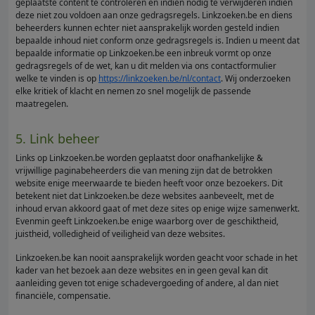
geplaatste content te controleren en indien nodig te verwijderen indien
deze niet zou voldoen aan onze gedragsregels. Linkzoeken.be en diens
beheerders kunnen echter niet aansprakelijk worden gesteld indien
bepaalde inhoud niet conform onze gedragsregels is. Indien u meent dat
bepaalde informatie op Linkzoeken.be een inbreuk vormt op onze
gedragsregels of de wet, kan u dit melden via ons contactformulier
welke te vinden is op
https://linkzoeken.be/nl/contact
. Wij onderzoeken
elke kritiek of klacht en nemen zo snel mogelijk de passende
maatregelen.
5. Link beheer
Links op Linkzoeken.be worden geplaatst door onafhankelijke &
vrijwillige paginabeheerders die van mening zijn dat de betrokken
website enige meerwaarde te bieden heeft voor onze bezoekers. Dit
betekent niet dat Linkzoeken.be deze websites aanbeveelt, met de
inhoud ervan akkoord gaat of met deze sites op enige wijze samenwerkt.
Evenmin geeft Linkzoeken.be enige waarborg over de geschiktheid,
juistheid, volledigheid of veiligheid van deze websites.
Linkzoeken.be kan nooit aansprakelijk worden geacht voor schade in het
kader van het bezoek aan deze websites en in geen geval kan dit
aanleiding geven tot enige schadevergoeding of andere, al dan niet
financiële, compensatie.