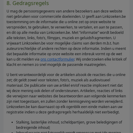
8. Gedragsregels
U mag de persoonsgegevens van andere bezoekers aan deze website
niet gebruiken voor commerciële doeleinden. U geeft aan Linkzoeken.be
toestemming om de informatie die u online zet op onze website te
verspreiden, te gebruiken, te verwerken, te vertalen, en aan te passen,
en dit op alle media van Linkzoeken.be. Met “informatie” wordt bedoeld
alle teksten, links, foto’s, filmpjes, muziek en geluidsfragmenten. U
vrijwaart Linkzoeken.be voor mogelijke claims van derden m.b.t. hun
auteursrechtelijke of andere rechten op deze informatie. Indien u meent
dat bepaalde informatie op onze website een inbreuk vormt op de wet
kan u dit melden via
ons contactformulier
. Wij onderzoeken elke kritiek of
klacht en nemen zo snel mogelijk de passende maatregelen.
U bent verantwoordelijk voor de artikelen alsook de reacties die u online
zet; dit geldt zowel voor teksten, foto’s, muziek als audiovisueel
materiaal. De publicatie van uw artikel en/of reactie impliceert niet dat
wij deze mening ook delen of ondersteunen. Artikelen, reacties of links
die verwijzen naar websites die beantwoorden aan volgende kenmerken
zijn niet toegestaan, en zullen zonder kennisgeving worden verwijderd.
Linkzoeken.be kan daarnaast op elk ogenblik een einde maken aan uw
registratie indien u deze gedragsregels herhaaldelijk niet eerbiedigt.
Stalking, lasterlijke inhoud, scheldpartijen, grove beledigingen of
bedreigende inhoud;
Inhoud waarin niet fatsoenlijk wordt omgegaan met (de mening