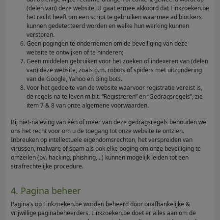
(delen van) deze website. U gaat ermee akkoord dat Linkzoeken.be
het recht heeft om een script te gebruiken waarmee ad blockers
kunnen gedetecteerd worden en welke hun werking kunnen
verstoren.
Geen pogingen te ondernemen om de beveiliging van deze
website te ontwijken of te hinderen;
Geen middelen gebruiken voor het zoeken of indexeren van (delen
van) deze website, zoals o.m. robots of spiders met uitzondering
van de Google, Yahoo en Bing bots.
Voor het gedeelte van de website waarvoor registratie vereist is,
de regels na te leven m.b.t. “Registreren” en “Gedragsregels”, zie
item 7 & 8 van onze algemene voorwaarden.
Bij niet-naleving van één of meer van deze gedragsregels behouden we
ons het recht voor om u de toegang tot onze website te ontzien.
Inbreuken op intellectuele eigendomsrechten, het verspreiden van
virussen, malware of spam als ook elke poging om onze beveiliging te
omzeilen (bv. hacking, phishing,...) kunnen mogelijk leiden tot een
strafrechtelijke procedure.
4. Pagina beheer
Pagina’s op Linkzoeken.be worden beheerd door onafhankelijke &
vrijwillige paginabeheerders. Linkzoeken.be doet er alles aan om de