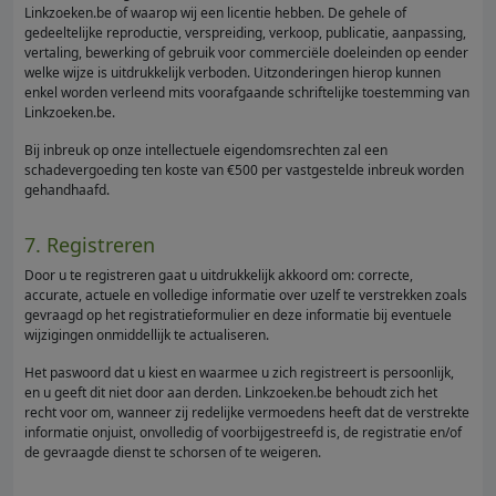
Linkzoeken.be of waarop wij een licentie hebben. De gehele of
gedeeltelijke reproductie, verspreiding, verkoop, publicatie, aanpassing,
vertaling, bewerking of gebruik voor commerciële doeleinden op eender
welke wijze is uitdrukkelijk verboden. Uitzonderingen hierop kunnen
enkel worden verleend mits voorafgaande schriftelijke toestemming van
Linkzoeken.be.
Bij inbreuk op onze intellectuele eigendomsrechten zal een
schadevergoeding ten koste van €500 per vastgestelde inbreuk worden
gehandhaafd.
7. Registreren
Door u te registreren gaat u uitdrukkelijk akkoord om: correcte,
accurate, actuele en volledige informatie over uzelf te verstrekken zoals
gevraagd op het registratieformulier en deze informatie bij eventuele
wijzigingen onmiddellijk te actualiseren.
Het paswoord dat u kiest en waarmee u zich registreert is persoonlijk,
en u geeft dit niet door aan derden. Linkzoeken.be behoudt zich het
recht voor om, wanneer zij redelijke vermoedens heeft dat de verstrekte
informatie onjuist, onvolledig of voorbijgestreefd is, de registratie en/of
de gevraagde dienst te schorsen of te weigeren.