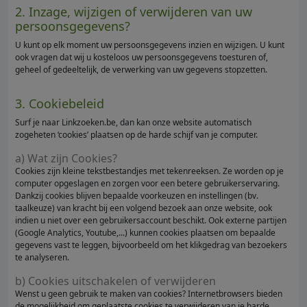
2. Inzage, wijzigen of verwijderen van uw
persoonsgegevens?
U kunt op elk moment uw persoonsgegevens inzien en wijzigen. U kunt
ook vragen dat wij u kosteloos uw persoonsgegevens toesturen of,
geheel of gedeeltelijk, de verwerking van uw gegevens stopzetten.
3. Cookiebeleid
Surf je naar Linkzoeken.be, dan kan onze website automatisch
zogeheten ‘cookies’ plaatsen op de harde schijf van je computer.
a) Wat zijn Cookies?
Cookies zijn kleine tekstbestandjes met tekenreeksen. Ze worden op je
computer opgeslagen en zorgen voor een betere gebruikerservaring.
Dankzij cookies blijven bepaalde voorkeuzen en instellingen (bv.
taalkeuze) van kracht bij een volgend bezoek aan onze website, ook
indien u niet over een gebruikersaccount beschikt. Ook externe partijen
(Google Analytics, Youtube,...) kunnen cookies plaatsen om bepaalde
gegevens vast te leggen, bijvoorbeeld om het klikgedrag van bezoekers
te analyseren.
b) Cookies uitschakelen of verwijderen
Wenst u geen gebruik te maken van cookies? Internetbrowsers bieden
de mogelijkheid om geplaatste cookies te verwijderen van je harde