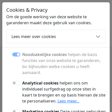
Cookies & Privacy
LINKZOEKEN
.BE
Om de goede werking van deze website te
garanderen maakt deze gebruik van cookies.
Lees meer over cookies
Home
Dochters
Artikelen
Contact
Verzekeringen
Noodzakelijke cookies
helpen de basis
functies van onze website te garanderen,
bv. bijhouden welke cookies u heeft
aanvaard.
Privacybeleid
Linkzoeken.be ( 'we', 'wij', 'ons', 'onze', 'onze website') respecteert en
Analytical cookies
helpen ons om
beveiligt uw persoonlijke levenssfeer. Wij doen dan ook al het mogelijke
individueel surfgedrag op onze sites in
om uw ervaring op onze website zo gebruiksvriendelijk en veilig mogelijk
kaart te brengen en op basis hiervan de site
te laten verlopen. Zoals de GDPR wetgeving ons verplicht doen wij aan
dataminimalisatie. Dit betekent dat wij de persoonlijke gegevens die wij
te personaliseren.
Lees meer...
verwerken zo beperkt mogelijk houden en u, als bezoeker of klant, enkel
om gegevens vragen indien absoluut noodzakelijk om onze diensten
Marketing cookies
Deze cookies gebruiken