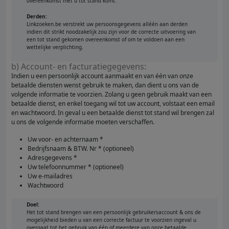
overeenkomst met u tot stand komt.
Derden:
Linkzoeken.be verstrekt uw persoonsgegevens alléén aan derden
indien dit strikt noodzakelijk zou zijn voor de correcte uitvoering van
een tot stand gekomen overeenkomst of om te voldoen aan een
wettelijke verplichting.
b) Account- en facturatiegegevens:
Indien u een persoonlijk account aanmaakt en van één van onze
betaalde diensten wenst gebruik te maken, dan dient u ons van de
volgende informatie te voorzien. Zolang u geen gebruik maakt van een
betaalde dienst, en enkel toegang wil tot uw account, volstaat een email
en wachtwoord. In geval u een betaalde dienst tot stand wil brengen zal
u ons de volgende informatie moeten verschaffen.
Uw voor- en achternaam *
Bedrijfsnaam & BTW. Nr * (optioneel)
Adresgegevens *
Uw telefoonnummer * (optioneel)
Uw e-mailadres
Wachtwoord
Doel:
Het tot stand brengen van een persoonlijk gebruikersaccount & ons de
mogelijkheid bieden u van een correcte factuur te voorzien ingeval u
overgaat tot het gebruik van één of meerdere van onze betaalde