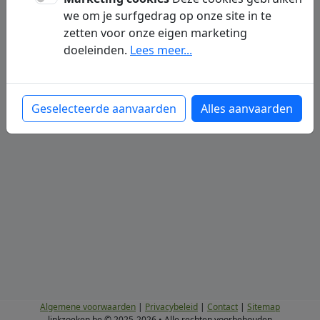
we om je surfgedrag op onze site in te
W
zetten voor onze eigen marketing
doeleinden.
Lees meer...
Www
Geselecteerde aanvaarden
Alles aanvaarden
Algemene voorwaarden
|
Privacybeleid
|
Contact
|
Sitemap
linkzoeken.be © 2025-2026 • Alle rechten voorbehouden