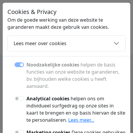
Cookies & Privacy
LINKZOEKEN
.BE
Om de goede werking van deze website te
garanderen maakt deze gebruik van cookies.
Lees meer over cookies
Home
Dochters
Artikelen
Contact
Verzekeringen
Noodzakelijke cookies
helpen de basis
functies van onze website te garanderen,
bv. bijhouden welke cookies u heeft
aanvaard.
Dochterpagina's
Analytical cookies
helpen ons om
individueel surfgedrag op onze sites in
Ontdek alle subpagina's en rubrieken.
kaart te brengen en op basis hiervan de site
te personaliseren.
Lees meer...
Marketing cookies
Deze cookies gebruiken